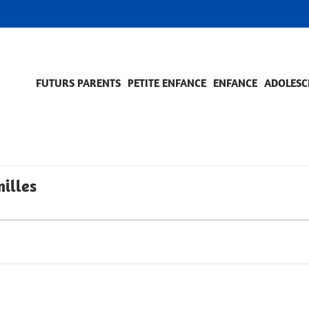
FUTURS PARENTS
PETITE ENFANCE
ENFANCE
ADOLESC
SCOLARITÉ ET FORMATION
EVÈNEMENTS ET DIFFICULTÉS
ACCOMPAGNEMENT ET PRÉVENTION
ACC
PRO
illes