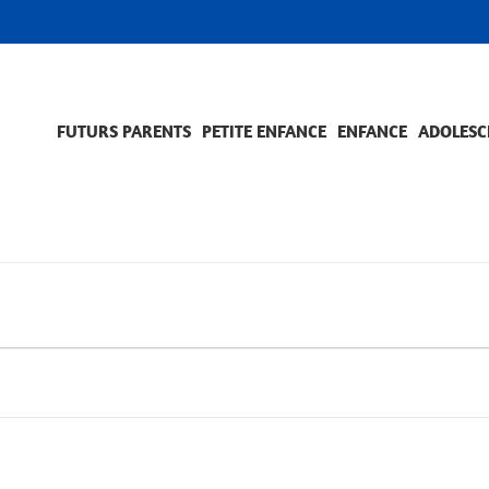
FUTURS PARENTS
PETITE ENFANCE
ENFANCE
ADOLESC
SCOLARITÉ ET FORMATION
EVÈNEMENTS ET DIFFICULTÉS
ACCOMPAGNEMENT ET PRÉVENTION
ACC
PRO