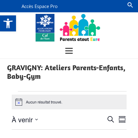
Accès Espace Pro
Ouvrir la barre d’outils
GRAVIGNY: Ateliers Parents-Enfants,
Baby-Gym
Évènements
Aucun résultat trouvé.
Notice
Recherch
Navi
À venir
Recherche
Résumé
de
et
Sélectionnez
vues
la