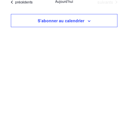
navigati
Évènements
Aujourd’hui
suivants
Évènements
précédents
date
Évèn
de
vues
S’abonner au calendrier
Évèneme