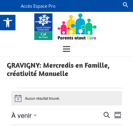
Accès Espace Pro
Ouvrir la barre d’outils
GRAVIGNY: Mercredis en Famille,
créativité Manuelle
Évènements
Aucun résultat trouvé.
Notice
Recherch
Navi
À venir
Recherche
Résumé
de
et
Sélectionnez
vues
la