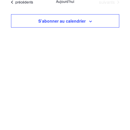
navigati
Évènements
Aujourd’hui
suivants
Évènements
précédents
date
Évèn
de
vues
S’abonner au calendrier
Évèneme