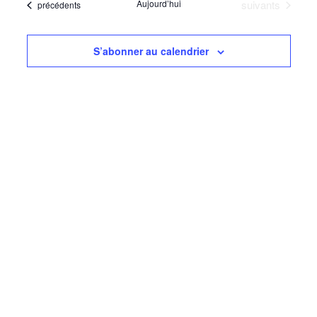
navigati
Évènements
Aujourd’hui
suivants
Évènements
précédents
date
Évèn
de
vues
S’abonner au calendrier
Évèneme