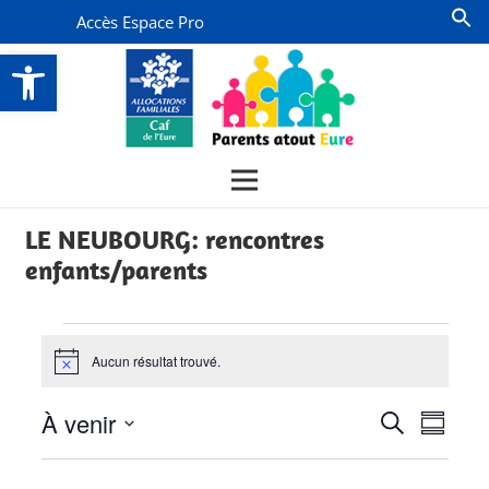
Accès Espace Pro
Ouvrir la barre d’outils
LE NEUBOURG: rencontres
enfants/parents
Évènements
Aucun résultat trouvé.
Notice
Recherch
Navi
À venir
Recherche
Résumé
de
et
Sélectionnez
vues
la