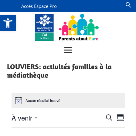
Accès Espace Pro
Ouvrir la barre d’outils
LOUVIERS: activités familles à la
médiathèque
Évènements
Aucun résultat trouvé.
Notice
Recherch
Navi
À venir
Recherche
Résumé
de
et
Sélectionnez
vues
la