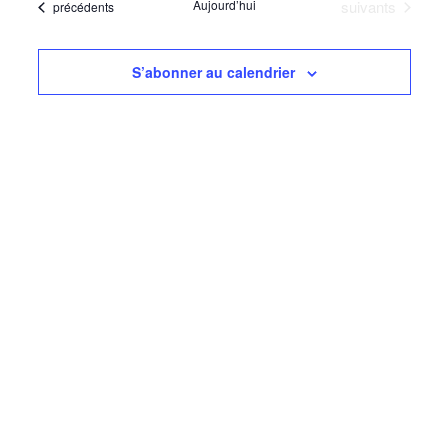
navigati
Évènements
Aujourd’hui
suivants
Évènements
précédents
date
Évèn
de
vues
S’abonner au calendrier
Évèneme