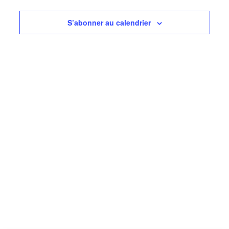
de
vues
S’abonner au calendrier
Évèneme