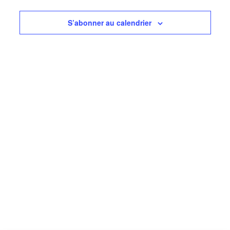
de
vues
S’abonner au calendrier
Évèneme