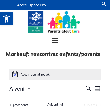
Accès Espace Pro
Ouvrir la barre d’outils
Marbeuf: rencontres enfants/parents
Évènements
Aucun résultat trouvé.
Notice
Recherch
Navi
À venir
Recherche
Résumé
de
et
Sélectionnez
vues
la
navigati
Évènements
Aujourd’hui
suivants
Évènements
précédents
date
Évèn