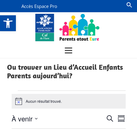
Accès Espace Pro
Ouvrir la barre d’outils
Ou trouver un Lieu d’Accueil Enfants
Parents aujourd’hui?
Évènements
Aucun résultat trouvé.
Notice
Recherch
Navi
À venir
Recherche
Résumé
de
et
Sélectionnez
vues
la