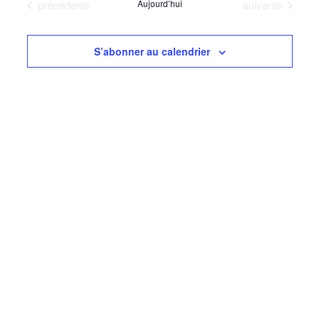
navigati
Évènements
Évènements
précédents
Aujourd’hui
suivants
date
Évèn
de
vues
S’abonner au calendrier
Évèneme