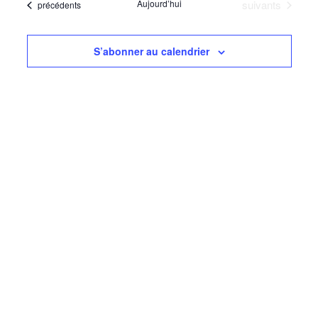
navigati
Évènements
Aujourd’hui
suivants
Évènements
précédents
date
Évèn
de
vues
S’abonner au calendrier
Évèneme