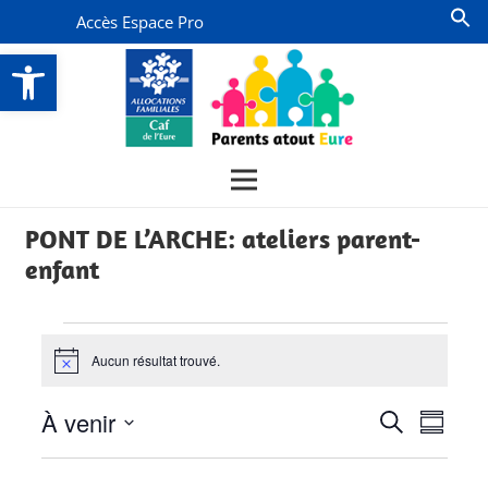
Accès Espace Pro
Ouvrir la barre d’outils
PONT DE L’ARCHE: ateliers parent-
enfant
Évènements
Aucun résultat trouvé.
Notice
Recherch
Navi
À venir
Recherche
Résumé
de
et
Sélectionnez
vues
la