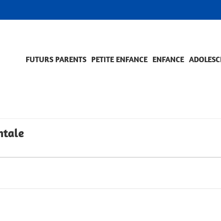
FUTURS PARENTS
PETITE ENFANCE
ENFANCE
ADOLESC
SCOLARITÉ ET FORMATION
EVÈNEMENTS ET DIFFICULTÉS
ACCOMPAGNEMENT ET PRÉVENTION
ACC
PRO
ntale