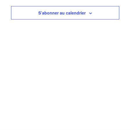
de
vues
S’abonner au calendrier
Évèneme