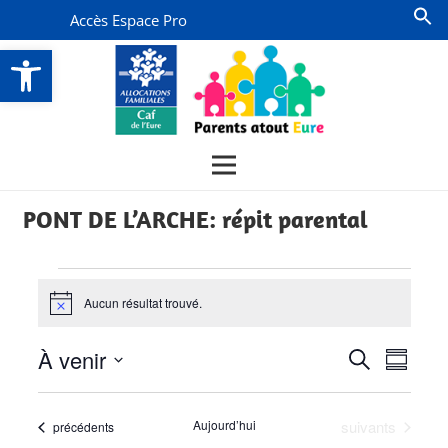
Accès Espace Pro
Ouvrir la barre d’outils
PONT DE L’ARCHE: répit parental
Évènements
Aucun résultat trouvé.
Notice
Recherch
Navi
À venir
Recherche
Résumé
de
et
Sélectionnez
vues
la
navigati
Évènements
Aujourd’hui
suivants
Évènements
précédents
date
Évèn