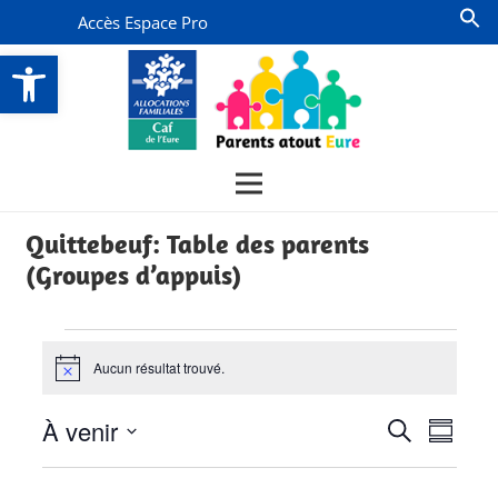
Accès Espace Pro
Ouvrir la barre d’outils
Quittebeuf: Table des parents
(Groupes d’appuis)
Évènements
Aucun résultat trouvé.
Notice
Recherch
Navi
À venir
Recherche
Résumé
de
et
Sélectionnez
vues
la