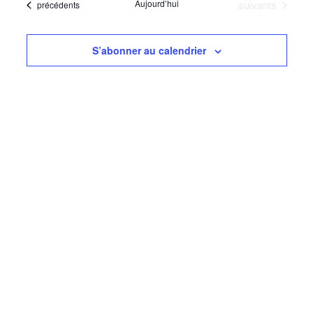
navigati
Évènements
Aujourd’hui
suivants
Évènements
précédents
date
Évèn
de
vues
S’abonner au calendrier
Évèneme