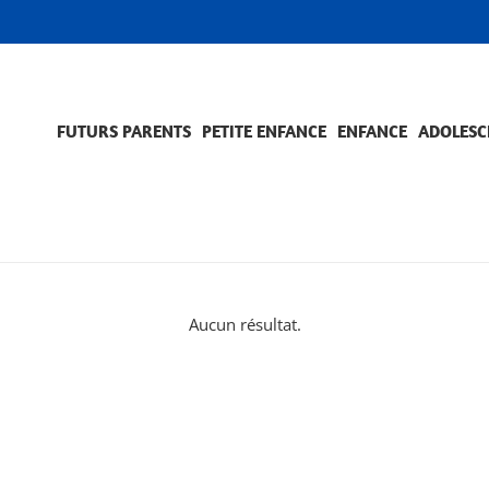
FUTURS PARENTS
PETITE ENFANCE
ENFANCE
ADOLESC
SCOLARITÉ ET FORMATION
EVÈNEMENTS ET DIFFICULTÉS
ACCOMPAGNEMENT ET PRÉVENTION
ACC
PRO
Aucun résultat.