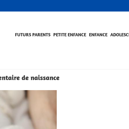
FUTURS PARENTS
PETITE ENFANCE
ENFANCE
ADOLESC
SCOLARITÉ ET FORMATION
EVÈNEMENTS ET DIFFICULTÉS
ACCOMPAGNEMENT ET PRÉVENTION
ACC
PRO
entaire de naissance