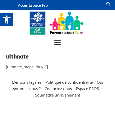
Accès Espace Pro
Ouvrir la barre d’outils
ultimate
[ultimate_maps id= »1″]
Mentions légales
–
Politique de confidentialité
–
Qui
sommes nous ?
–
Contactez-nous
–
Espace PROS
–
Soumettre un évènement