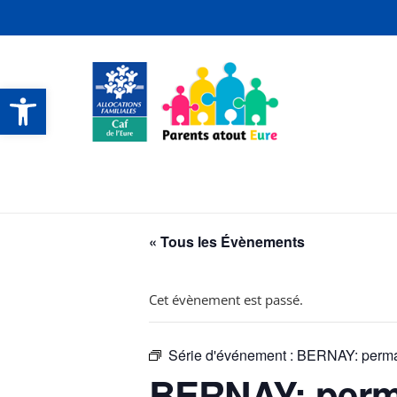
Ouvrir la barre d’outils
CONTACTS ET SERVICES
CONTACTS ET SERVICES
CONTACTS ET SERVICES
CONTACTS ET SERVICES
« Tous les Évènements
Cet évènement est passé.
Série d'événement :
BERNAY: perman
BERNAY: perma