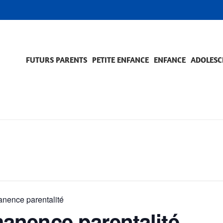
FUTURS PARENTS
PETITE ENFANCE
ENFANCE
ADOLESC
SCOLARITÉ ET FORMATION
EVÈNEMENTS ET DIFFICULTÉS
ACCOMPAGNEMENT ET PRÉVENTION
ACC
PRO
ence parentalité
nence parentalité