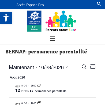
Accès Espace Pro
Ouvrir la barre d’outils
BERNAY: permanence parentalité
Évènements
Recherch
Navi
Maintenant
 - 
10/28/2026
Recherche
Résumé
de
et
Sélectionnez
Août 2026
vues
la
navigati
date
Évèn
8h30
-
12h00
MER
de
12
BERNAY: permanence parentalité
vues
Évèneme
8h30
-
12h00
MER