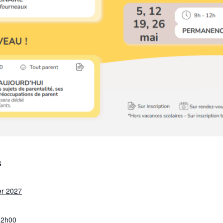
S
er 2027
12h00