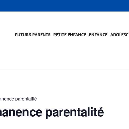
FUTURS PARENTS
PETITE ENFANCE
ENFANCE
ADOLESC
SCOLARITÉ ET FORMATION
EVÈNEMENTS ET DIFFICULTÉS
ACCOMPAGNEMENT ET PRÉVENTION
ACC
PRO
ence parentalité
nence parentalité