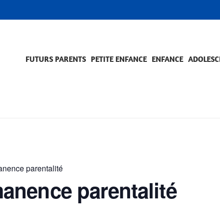
FUTURS PARENTS
PETITE ENFANCE
ENFANCE
ADOLESC
SCOLARITÉ ET FORMATION
EVÈNEMENTS ET DIFFICULTÉS
ACCOMPAGNEMENT ET PRÉVENTION
ACC
PRO
ence parentalité
nence parentalité