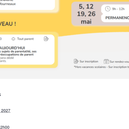
S
 2027
12h00