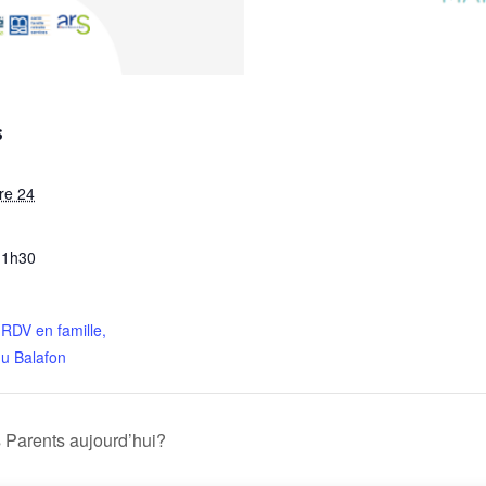
S
re 24
11h30
 RDV en famille,
du Balafon
s Parents aujourd’hui?