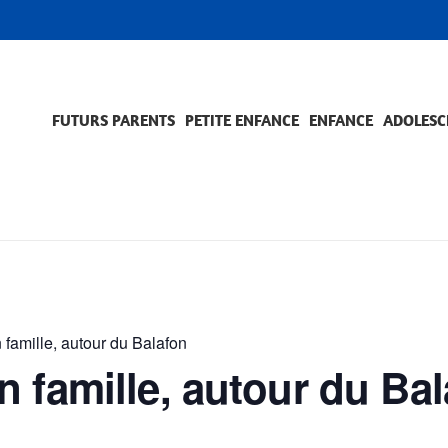
FUTURS PARENTS
PETITE ENFANCE
ENFANCE
ADOLESC
SCOLARITÉ ET FORMATION
EVÈNEMENTS ET DIFFICULTÉS
ACCOMPAGNEMENT ET PRÉVENTION
ACC
PRO
famille, autour du Balafon
 famille, autour du Ba