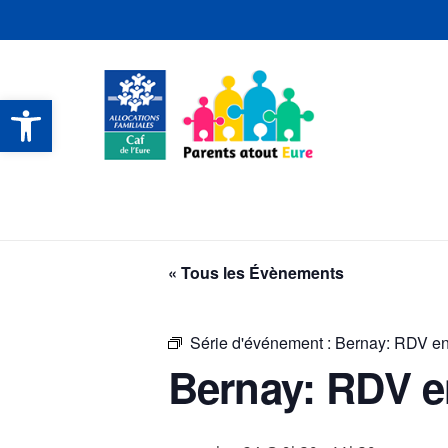
Ouvrir la barre d’outils
CONTACTS ET SERVICES
CONTACTS ET SERVICES
CONTACTS ET SERVICES
CONTACTS ET SERVICES
« Tous les Évènements
Série d'événement :
Bernay: RDV en 
Bernay: RDV en