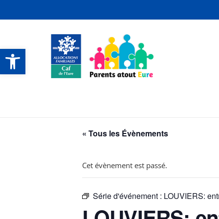
Ouvrir la barre d’outils
CONTACTS ET SERVICES
CONTACTS ET SERVICES
CONTACTS ET SERVICES
CONTACTS ET SERVICES
« Tous les Évènements
Cet évènement est passé.
Série d'événement :
LOUVIERS: entr
LOUVIERS: ent