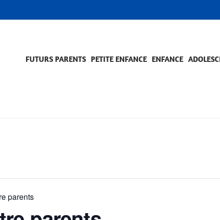
FUTURS PARENTS
PETITE ENFANCE
ENFANCE
ADOLESC
SCOLARITÉ ET FORMATION
EVÈNEMENTS ET DIFFICULTÉS
ACCOMPAGNEMENT ET PRÉVENTION
ACC
PRO
e parents
re parents