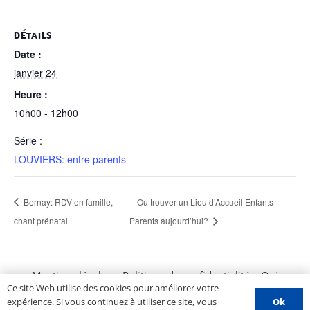
DÉTAILS
Date :
janvier 24
Heure :
10h00 - 12h00
Série :
LOUVIERS: entre parents
Bernay: RDV en famille,
Ou trouver un Lieu d’Accueil Enfants
chant prénatal
Parents aujourd’hui?
Mentions légales
–
Politique de confidentialité
–
Qui
Ce site Web utilise des cookies pour améliorer votre
sommes nous ?
–
Contactez-nous
–
Espace PROS
–
Ok
expérience. Si vous continuez à utiliser ce site, vous
Soumettre un évènement