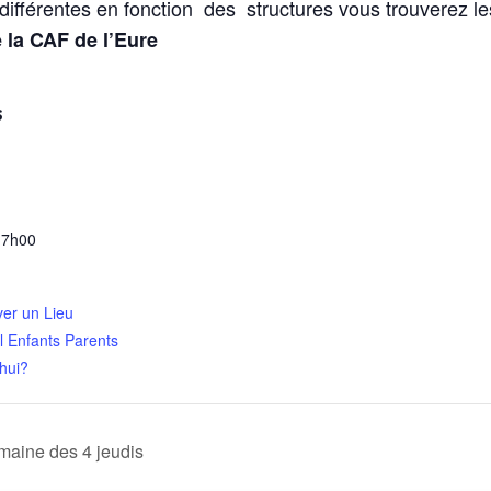
différentes en fonction des structures vous trouverez l
 la CAF de l’Eure
S
17h00
ver un Lieu
l Enfants Parents
hui?
maine des 4 jeudis