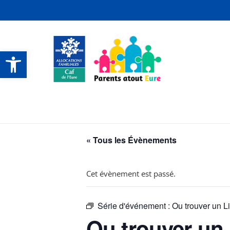
Ouvrir la barre d’outils
CONTACTS ET SERVICES
CONTACTS ET SERVICES
CONTACTS ET SERVICES
CONTACTS ET SERVICES
« Tous les Évènements
Cet évènement est passé.
Série d'événement :
Ou trouver un L
Ou trouver un 