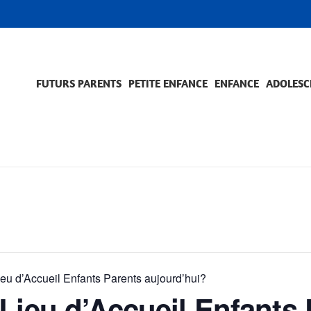
FUTURS PARENTS
PETITE ENFANCE
ENFANCE
ADOLESC
SCOLARITÉ ET FORMATION
EVÈNEMENTS ET DIFFICULTÉS
ACCOMPAGNEMENT ET PRÉVENTION
ACC
PRO
ieu d’Accueil Enfants Parents aujourd’hui?
Lieu d’Accueil Enfants