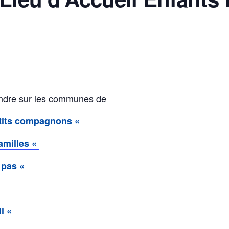
endre sur les communes de
tits compagnons «
amilles «
 pas «
il «