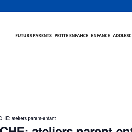
FUTURS PARENTS
PETITE ENFANCE
ENFANCE
ADOLESC
SCOLARITÉ ET FORMATION
EVÈNEMENTS ET DIFFICULTÉS
ACCOMPAGNEMENT ET PRÉVENTION
ACC
PRO
E: ateliers parent-enfant
HE: ateliers parent-en