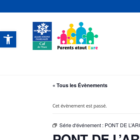
Ouvrir la barre d’outils
CONTACTS ET SERVICES
CONTACTS ET SERVICES
CONTACTS ET SERVICES
CONTACTS ET SERVICES
« Tous les Évènements
Cet évènement est passé.
Série d'événement :
PONT DE L’ARCH
PONT DE L’ARC