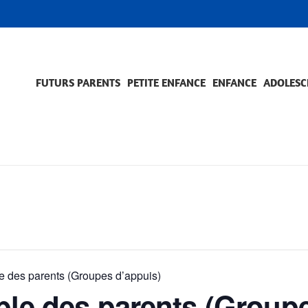
FUTURS PARENTS
PETITE ENFANCE
ENFANCE
ADOLESC
SCOLARITÉ ET FORMATION
EVÈNEMENTS ET DIFFICULTÉS
ACCOMPAGNEMENT ET PRÉVENTION
ACC
PRO
le des parents (Groupes d’appuis)
ble des parents (Group