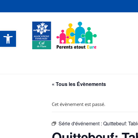
Ouvrir la barre d’outils
CONTACTS ET SERVICES
CONTACTS ET SERVICES
CONTACTS ET SERVICES
CONTACTS ET SERVICES
« Tous les Évènements
Cet évènement est passé.
Série d'événement :
Quittebeuf: Tab
Quittebeuf: Ta