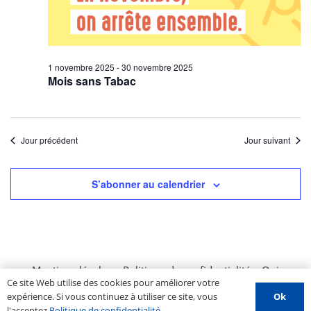
1 novembre 2025
-
30 novembre 2025
Mois sans Tabac
Jour précédent
Jour suivant
S’abonner au calendrier
Mentions légales
–
Politique de confidentialité
–
Qui
Ce site Web utilise des cookies pour améliorer votre
sommes nous ?
–
Contactez-nous
–
Espace PROS
–
Ok
expérience. Si vous continuez à utiliser ce site, vous
Soumettre un évènement
l'acceptez
Politique de confidentialité