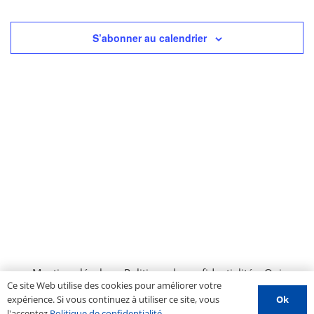
S’abonner au calendrier
Mentions légales
–
Politique de confidentialité
–
Qui
Ce site Web utilise des cookies pour améliorer votre
sommes nous ?
–
Contactez-nous
–
Espace PROS
–
Ok
expérience. Si vous continuez à utiliser ce site, vous
Soumettre un évènement
l'acceptez
Politique de confidentialité