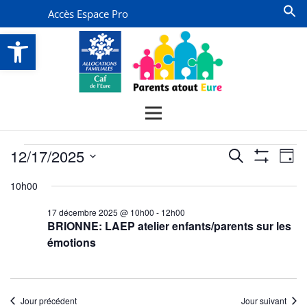
Accès Espace Pro
Ouvrir la barre d’outils
Évènements
Recherche
Na
12/17/2025
Recherche
Jour
Montrer
de
for
et
Sélectionnez
Les
10h00
vu
Filtres
une
navigatio
17
date.
Év
17 décembre 2025 @ 10h00
-
12h00
de
décembre
BRIONNE: LAEP atelier enfants/parents sur les
vues
2025
émotions
Évènemen
Jour précédent
Jour suivant