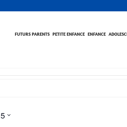
FUTURS PARENTS
PETITE ENFANCE
ENFANCE
ADOLESC
SCOLARITÉ ET FORMATION
EVÈNEMENTS ET DIFFICULTÉS
ACCOMPAGNEMENT ET PRÉVENTION
ACC
PRO
25