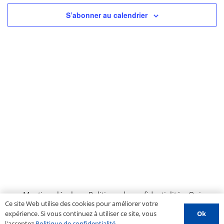
S’abonner au calendrier
Mentions légales
–
Politique de confidentialité
–
Qui
Ce site Web utilise des cookies pour améliorer votre
sommes nous ?
–
Contactez-nous
–
Espace PROS
–
Ok
expérience. Si vous continuez à utiliser ce site, vous
Soumettre un évènement
l'acceptez
Politique de confidentialité