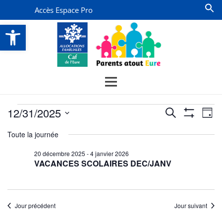
Accès Espace Pro
Ouvrir la barre d’outils
Évènements
Recherche
Na
12/31/2025
Recherche
Jour
Montrer
de
for
et
Sélectionnez
Les
Toute la journée
vu
Filtres
une
navigatio
31
date.
Év
20 décembre 2025
-
4 janvier 2026
de
décembre
VACANCES SCOLAIRES DEC/JANV
vues
2025
Évènemen
Jour précédent
Jour suivant