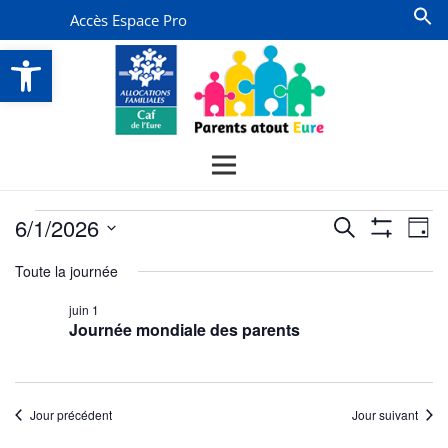
Accès Espace Pro
Ouvrir la barre d’outils
Évènements
Recherche
Na
6/1/2026
Recherche
Jour
Montrer
de
for
et
Sélectionnez
Les
Toute la journée
vu
Filtres
une
navigatio
1
date.
Év
juin 1
de
juin
Journée mondiale des parents
vues
2026
Évènemen
Jour précédent
Jour suivant