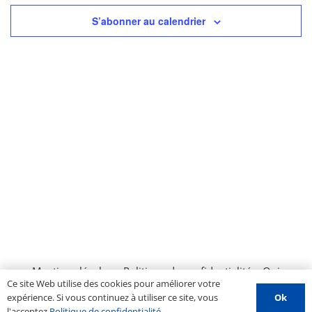
S’abonner au calendrier
Mentions légales
–
Politique de confidentialité
–
Qui
Ce site Web utilise des cookies pour améliorer votre
sommes nous ?
–
Contactez-nous
–
Espace PROS
–
Ok
expérience. Si vous continuez à utiliser ce site, vous
Soumettre un évènement
l'acceptez
Politique de confidentialité