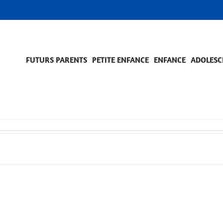
FUTURS PARENTS
PETITE ENFANCE
ENFANCE
ADOLESC
SCOLARITÉ ET FORMATION
EVÈNEMENTS ET DIFFICULTÉS
ACCOMPAGNEMENT ET PRÉVENTION
ACC
PRO