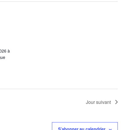
2026 à
gue
Jour suivant
S’abonner au calendrier