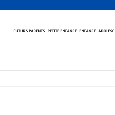
FUTURS PARENTS
PETITE ENFANCE
ENFANCE
ADOLESC
SCOLARITÉ ET FORMATION
EVÈNEMENTS ET DIFFICULTÉS
ACCOMPAGNEMENT ET PRÉVENTION
ACC
PRO