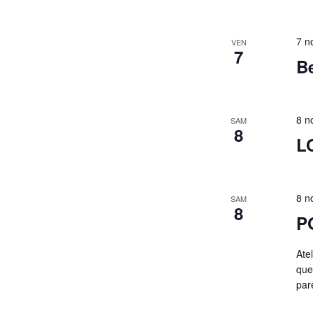
7 n
VEN
7
Be
8 n
SAM
8
L
8 n
SAM
8
P
Atel
que 
par