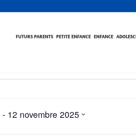
FUTURS PARENTS
PETITE ENFANCE
ENFANCE
ADOLESC
SCOLARITÉ ET FORMATION
EVÈNEMENTS ET DIFFICULTÉS
ACCOMPAGNEMENT ET PRÉVENTION
ACC
PRO
 - 
12 novembre 2025