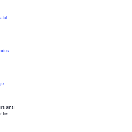
atal
/ados
ge
irs ainsi
r les