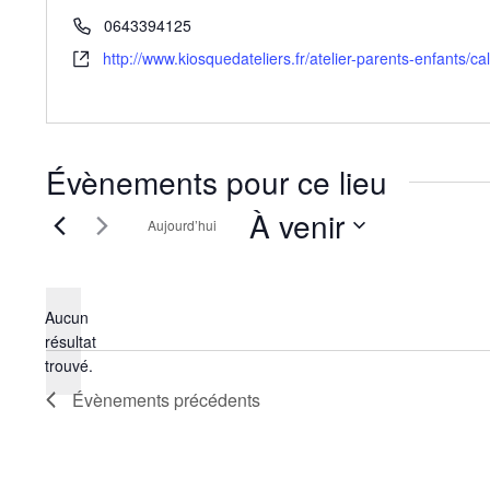
Téléphone
0643394125
Site
http://www.kiosquedateliers.fr/atelier-parents-enfants/
web
Évènements pour ce lieu
À venir
Aujourd’hui
Sélectionnez
une
date.
Aucun
résultat
Notice
trouvé.
Évènements
précédents