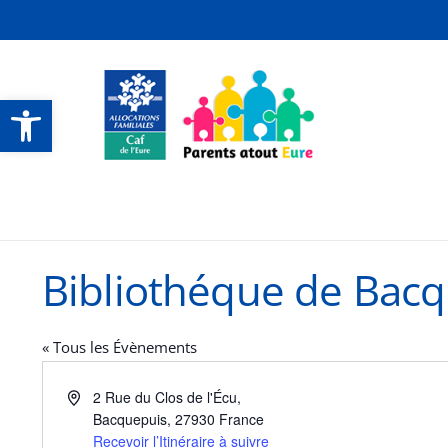
Ouvrir la barre d’outils
CONTACTS ET SERVICES
CONTACTS ET SERVICES
CONTACTS ET SERVICES
CONTACTS ET SERVICES
Bibliothéque de Bac
« Tous les Évènements
Adresse
2 Rue du Clos de l'Écu,
Bacquepuis
,
27930
France
Recevoir l’Itinéraire à suivre