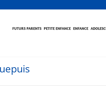
FUTURS PARENTS
PETITE ENFANCE
ENFANCE
ADOLESC
SCOLARITÉ ET FORMATION
EVÈNEMENTS ET DIFFICULTÉS
ACCOMPAGNEMENT ET PRÉVENTION
ACC
PRO
quepuis