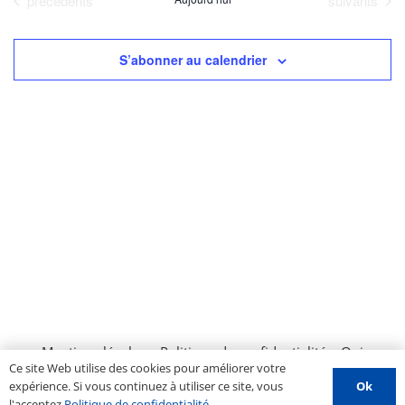
précédents
suivants
date.
S’abonner au calendrier
Mentions légales
–
Politique de confidentialité
–
Qui
Ce site Web utilise des cookies pour améliorer votre
sommes nous ?
–
Contactez-nous
–
Espace PROS
–
Ok
expérience. Si vous continuez à utiliser ce site, vous
Soumettre un évènement
l'acceptez
Politique de confidentialité