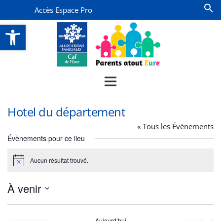
Accès Espace Pro
Ouvrir la barre d’outils
Hotel du département
« Tous les Évènements
Évènements pour ce lieu
Aucun résultat trouvé.
Notice
À venir
Sélectionnez
une
Évènements
Évènements
Aujourd’hui