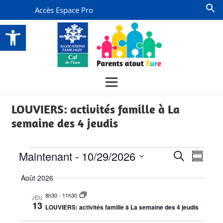
Accès Espace Pro
Ouvrir la barre d’outils
LOUVIERS: activités famille à La
semaine des 4 jeudis
Évènements
Recherch
Navi
Maintenant
 - 
10/29/2026
Recherche
Résumé
de
et
Sélectionnez
Août 2026
vues
la
navigati
date
Évèn
8h30
-
11h30
JEU
de
13
LOUVIERS: activités famille à La semaine des 4 jeudis
vues