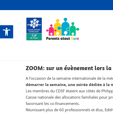
Ouvrir la barre d’outils
CONTACTS ET SERVICES
CONTACTS ET SERVICES
CONTACTS ET SERVICES
CONTACTS ET SERVICES
ZOOM: sur un évènement lors la 
A l’occasion de la semaine internationale de la m
démarrer la semaine, une soirée dédiée à la m
Les membres du CDSF étaient aux côtés de Philippe C
Caisse nationale des allocations familiales pour 
favorisant les co-financements.
Réunissant plus de 60 professionnels et élus, Edith