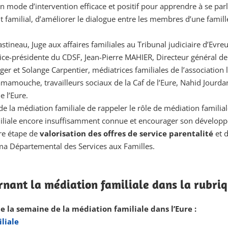
 mode d’intervention efficace et positif pour apprendre à se par
t familial, d’améliorer le dialogue entre les membres d’une fami
tineau, Juge aux affaires familiales au Tribunal judiciaire d’Evreu
ce-présidente du CDSF, Jean-Pierre MAHIER, Directeur général de
ger et Solange Carpentier, médiatrices familiales de l’association 
mouche, travailleurs sociaux de la Caf de l’Eure, Nahid Jourdan, 
e l’Eure.
e la médiation familiale de rappeler le rôle de médiation familiale
iale encore insuffisamment connue et encourager son développeme
re étape de
valorisation des offres de service parentalité
et 
éma Départemental des Services aux Familles.
rnant la médiation familiale dans la rubri
e la semaine de la médiation familiale dans l’Eure :
iliale