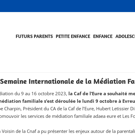
FUTURS PARENTS
PETITE ENFANCE
ENFANCE
ADOLESC
SCOLARITÉ ET FORMATION
EVÈNEMENTS ET DIFFICULTÉS
ACCOMPAGNEMENT ET PRÉVENTION
ACC
PRO
Semaine Internationale de la Médiation Fa
édiation du 9 au 16 octobre 2023,
la Caf de l’Eure a souhaité m
édiation familiale s’est déroulée le lundi 9 octobre à Evreu
harpin, Président du CA de la Caf de l’Eure, Hubert Letissier Dire
promouvoir les services de médiation familiale adaea eure et Les
 Voisin de la Cnaf a pu présenter les enjeux autour de la parental