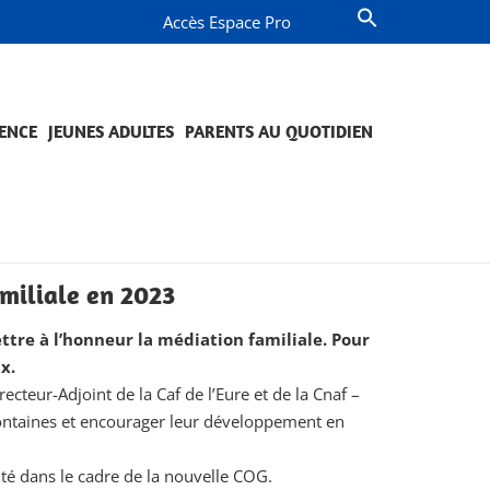
Accès Espace Pro
ENCE
JEUNES ADULTES
PARENTS AU QUOTIDIEN
OMPAGNEMENT ET PRÉVENTION
JETS ET ENGAGEMENTS
QUESTIONS DE PARENTS
PROJETS ET ENGAGEMENTS
miliale en 2023
ettre à l’honneur la médiation familiale. Pour
x.
cteur-Adjoint de la Caf de l’Eure et de la Cnaf –
 Fontaines et encourager leur développement en
ité dans le cadre de la nouvelle COG.