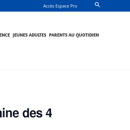
Accès Espace Pro
ENCE
JEUNES ADULTES
PARENTS AU QUOTIDIEN
OMPAGNEMENT ET PRÉVENTION
JETS ET ENGAGEMENTS
QUESTIONS DE PARENTS
PROJETS ET ENGAGEMENTS
aine des 4