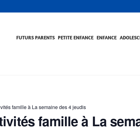
FUTURS PARENTS
PETITE ENFANCE
ENFANCE
ADOLESC
SCOLARITÉ ET FORMATION
EVÈNEMENTS ET DIFFICULTÉS
ACCOMPAGNEMENT ET PRÉVENTION
ACC
PRO
ités famille à La semaine des 4 jeudis
vités famille à La sem