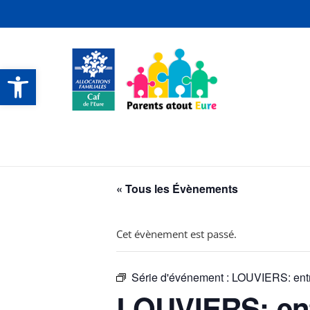
Ouvrir la barre d’outils
CONTACTS ET SERVICES
CONTACTS ET SERVICES
CONTACTS ET SERVICES
CONTACTS ET SERVICES
« Tous les Évènements
Cet évènement est passé.
Série d'événement :
LOUVIERS: entr
LOUVIERS: ent