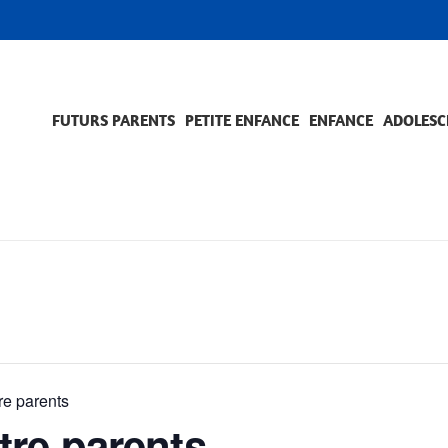
FUTURS PARENTS
PETITE ENFANCE
ENFANCE
ADOLESC
SCOLARITÉ ET FORMATION
EVÈNEMENTS ET DIFFICULTÉS
ACCOMPAGNEMENT ET PRÉVENTION
ACC
PRO
e parents
re parents