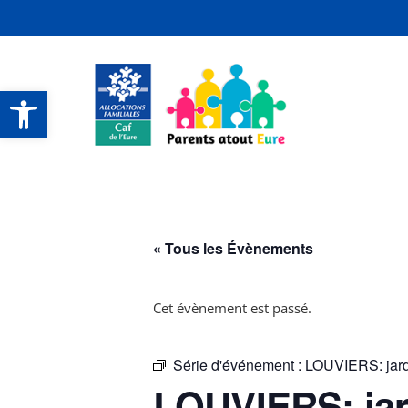
Ouvrir la barre d’outils
CONTACTS ET SERVICES
CONTACTS ET SERVICES
CONTACTS ET SERVICES
CONTACTS ET SERVICES
« Tous les Évènements
Cet évènement est passé.
Série d'événement :
LOUVIERS: jard
LOUVIERS: jar