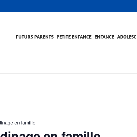
FUTURS PARENTS
PETITE ENFANCE
ENFANCE
ADOLESC
SCOLARITÉ ET FORMATION
EVÈNEMENTS ET DIFFICULTÉS
ACCOMPAGNEMENT ET PRÉVENTION
ACC
PRO
inage en famille
dinage en famille