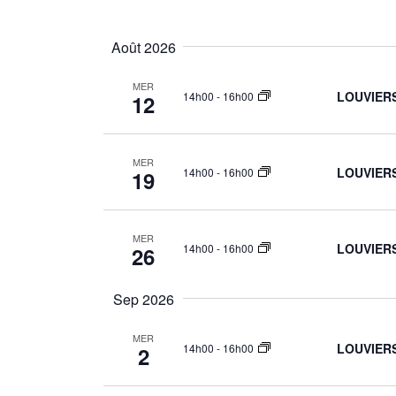
vues
Sélectionnez
par
Évènements
la
mot-
Août 2026
date
clé.
MER
LOUVIERS:
14h00
-
16h00
12
MER
LOUVIERS:
14h00
-
16h00
19
MER
LOUVIERS:
14h00
-
16h00
26
Sep 2026
MER
LOUVIERS:
14h00
-
16h00
2