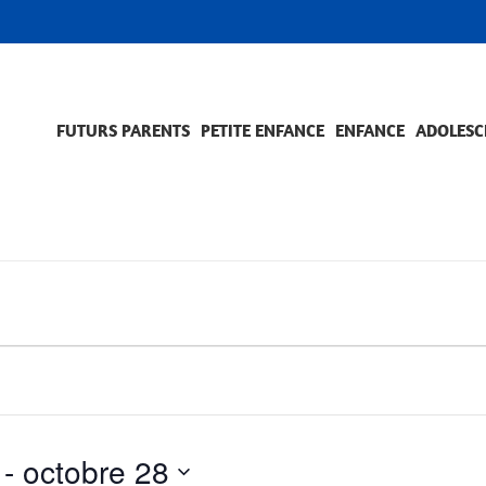
FUTURS PARENTS
PETITE ENFANCE
ENFANCE
ADOLESC
SCOLARITÉ ET FORMATION
EVÈNEMENTS ET DIFFICULTÉS
ACCOMPAGNEMENT ET PRÉVENTION
ACC
PRO
 - 
octobre 28