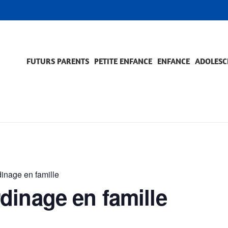
FUTURS PARENTS
PETITE ENFANCE
ENFANCE
ADOLESC
SCOLARITÉ ET FORMATION
EVÈNEMENTS ET DIFFICULTÉS
ACCOMPAGNEMENT ET PRÉVENTION
ACC
PRO
inage en famille
dinage en famille