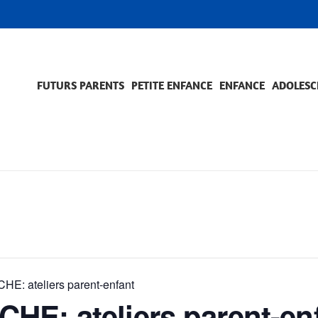
FUTURS PARENTS
PETITE ENFANCE
ENFANCE
ADOLESC
SCOLARITÉ ET FORMATION
EVÈNEMENTS ET DIFFICULTÉS
ACCOMPAGNEMENT ET PRÉVENTION
ACC
PRO
E: ateliers parent-enfant
HE: ateliers parent-en