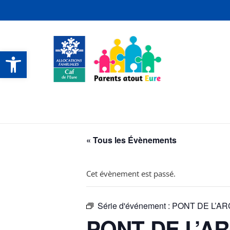
Ouvrir la barre d’outils
CONTACTS ET SERVICES
CONTACTS ET SERVICES
CONTACTS ET SERVICES
CONTACTS ET SERVICES
« Tous les Évènements
Cet évènement est passé.
Série d'événement :
PONT DE L’ARCH
PONT DE L’ARC