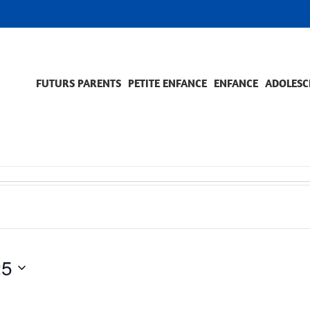
FUTURS PARENTS
PETITE ENFANCE
ENFANCE
ADOLESC
SCOLARITÉ ET FORMATION
EVÈNEMENTS ET DIFFICULTÉS
ACCOMPAGNEMENT ET PRÉVENTION
ACC
PRO
25