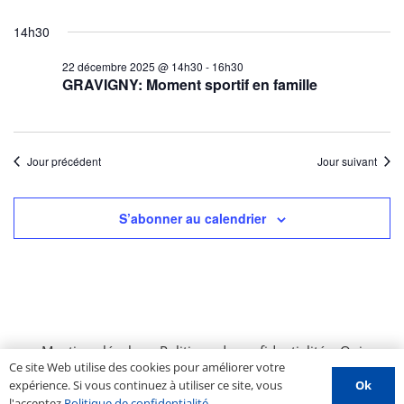
14h30
22 décembre 2025 @ 14h30
-
16h30
GRAVIGNY: Moment sportif en famille
Jour précédent
Jour suivant
S’abonner au calendrier
Mentions légales
–
Politique de confidentialité
–
Qui
Ce site Web utilise des cookies pour améliorer votre
sommes nous ?
–
Contactez-nous
–
Espace PROS
–
Ok
expérience. Si vous continuez à utiliser ce site, vous
Soumettre un évènement
l'acceptez
Politique de confidentialité