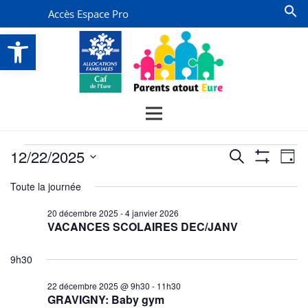
Accès Espace Pro
Ouvrir la barre d’outils
Évènements
Recherche
Na
12/22/2025
Recherche
Jour
Montrer
de
for
et
Sélectionnez
Les
Toute la journée
vu
Filtres
une
navigatio
22
date.
Év
20 décembre 2025
-
4 janvier 2026
de
décembre
VACANCES SCOLAIRES DEC/JANV
vues
2025
Évènemen
9h30
22 décembre 2025 @ 9h30
-
11h30
GRAVIGNY: Baby gym