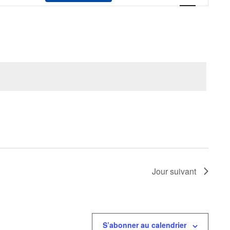
vues
Évènement
Jour suivant
S’abonner au calendrier