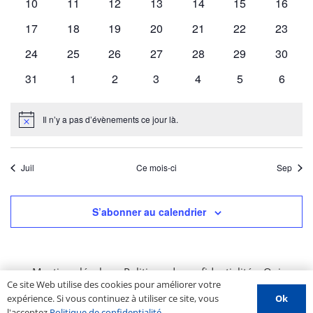
0
0
0
0
0
0
0
10
11
12
13
14
15
16
Évènemen
évènements
évènements
évènements
évènements
évènements
évènements
évènem
0
0
0
0
0
0
0
17
18
19
20
21
22
23
évènements
évènements
évènements
évènements
évènements
évènements
évènem
0
0
0
0
0
0
0
24
25
26
27
28
29
30
évènements
évènements
évènements
évènements
évènements
évènements
évènem
0
0
0
0
0
0
0
31
1
2
3
4
5
6
évènements
évènements
évènements
évènements
évènements
évènements
évène
Il n’y a pas d’évènements ce jour là.
Notice
Juil
Ce mois-ci
Sep
S’abonner au calendrier
Mentions légales
–
Politique de confidentialité
–
Qui
Ce site Web utilise des cookies pour améliorer votre
sommes nous ?
–
Contactez-nous
–
Espace PROS
–
Ok
expérience. Si vous continuez à utiliser ce site, vous
Soumettre un évènement
l'acceptez
Politique de confidentialité