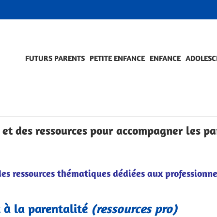
FUTURS PARENTS
PETITE ENFANCE
ENFANCE
ADOLESC
SCOLARITÉ ET FORMATION
EVÈNEMENTS ET DIFFICULTÉS
ACCOMPAGNEMENT ET PRÉVENTION
ACC
PRO
 et des ressources pour accompagner les pa
des ressources thématiques dédiées aux professionne
à la parentalité
(ressources pro)