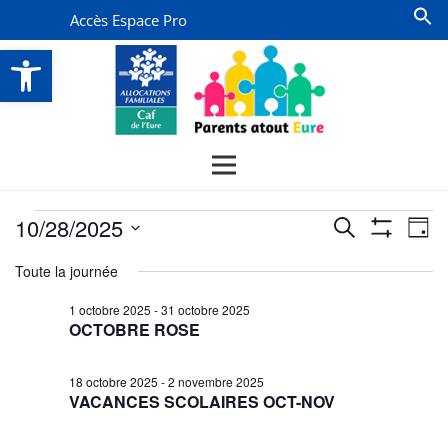
Accès Espace Pro
Ouvrir la barre d’outils
Évènements
Recherche
Na
10/28/2025
Recherche
Jour
Montrer
de
for
et
Sélectionnez
Les
Toute la journée
vu
Filtres
une
navigatio
28
date.
Év
1 octobre 2025
-
31 octobre 2025
de
octobre
OCTOBRE ROSE
vues
2025
Évènemen
18 octobre 2025
-
2 novembre 2025
VACANCES SCOLAIRES OCT-NOV