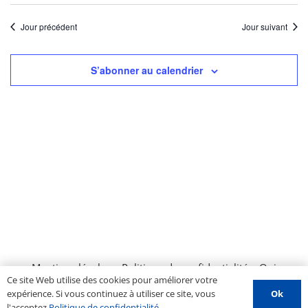
Jour précédent
Jour suivant
S’abonner au calendrier
Mentions légales
–
Politique de confidentialité
–
Qui
Ce site Web utilise des cookies pour améliorer votre
sommes nous ?
–
Contactez-nous
–
Espace PROS
–
Ok
expérience. Si vous continuez à utiliser ce site, vous
Soumettre un évènement
l'acceptez
Politique de confidentialité